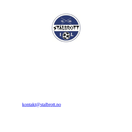
I.L Stålbrott
Sandnesåsen 2
8450 Stokmarknes
Kontakt:
E-post:
kontakt@stalbrott.no