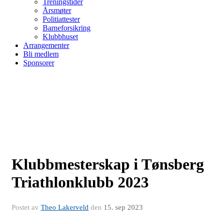
Treningstider
Årsmøter
Politiattester
Barneforsikring
Klubbhuset
Arrangementer
Bli medlem
Sponsorer
Klubbmesterskap i Tønsberg
Triathlonklubb 2023
Postet av
Theo Lakerveld
den
15. sep 2023