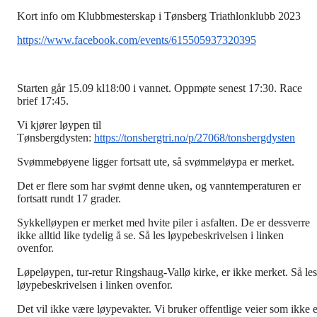
Kort info om Klubbmesterskap i Tønsberg Triathlonklubb 2023
https://www.facebook.com/events/615505937320395
Starten går 15.09 kl18:00 i vannet. Oppmøte senest 17:30. Race
brief 17:45.
Vi kjører løypen til
Tønsbergdysten:
https://tonsbergtri.no/p/27068/tonsbergdysten
Svømmebøyene ligger fortsatt ute, så svømmeløypa er merket.
Det er flere som har svømt denne uken, og vanntemperaturen er
fortsatt rundt 17 grader.
Sykkelløypen er merket med hvite piler i asfalten. De er dessverre
ikke alltid like tydelig å se. Så les løypebeskrivelsen i linken
ovenfor.
Løpeløypen, tur-retur Ringshaug-Vallø kirke, er ikke merket. Så les
løypebeskrivelsen i linken ovenfor.
Det vil ikke være løypevakter. Vi bruker offentlige veier som ikke e