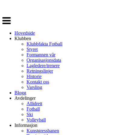
Veksle
navigasjon
Hovedside
Klubben
Klubbfakta Fotball
Styret
Formannen vår
Organisasjonsdata
Lagledere/trenere
Retningslinjer
Historie
Kontakt oss
Varsling
Blogg
Avdelinger
Allidrett
Fotball
Ski
Volleyball
Informasjon
Kunstgressbanen