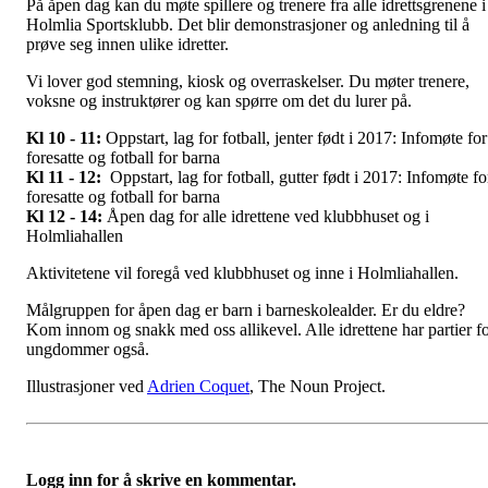
På åpen dag kan du møte spillere og trenere fra alle idrettsgrenene i
Holmlia Sportsklubb. Det blir demonstrasjoner og anledning til å
prøve seg innen ulike idretter.
Vi lover god stemning, kiosk og overraskelser. Du møter trenere,
voksne og instruktører og kan spørre om det du lurer på.
Kl 10 - 11:
Oppstart, lag for fotball, jenter født i 2017: Infomøte for
foresatte og fotball for barna
Kl 11 - 12:
Oppstart, lag for fotball, gutter født i 2017: Infomøte fo
foresatte og fotball for barna
Kl 12 - 14:
Åpen dag for alle idrettene ved klubbhuset og i
Holmliahallen
Aktivitetene vil foregå ved klubbhuset og inne i Holmliahallen.
Målgruppen for åpen dag er barn i barneskolealder. Er du eldre?
Kom innom og snakk med oss allikevel. Alle idrettene har partier f
ungdommer også.
Illustrasjoner ved
Adrien Coquet
, The Noun Project.
Logg inn for å skrive en kommentar.