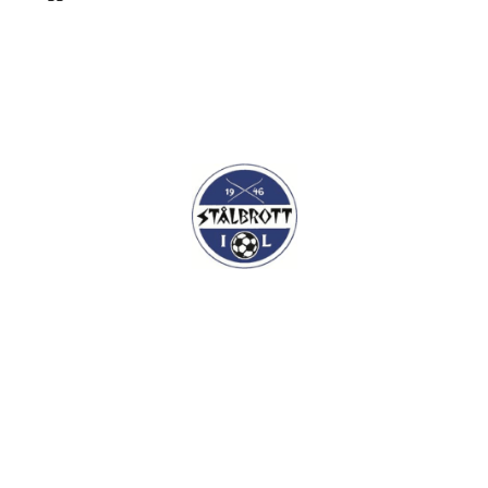
I.L Stålbrott
Sandnesåsen 2
8450 Stokmarknes
Kontakt: