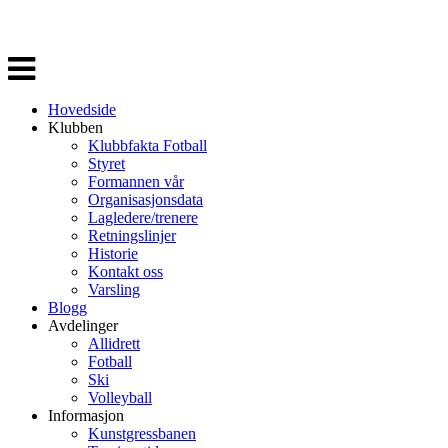
Veksle
navigasjon
Hovedside
Klubben
Klubbfakta Fotball
Styret
Formannen vår
Organisasjonsdata
Lagledere/trenere
Retningslinjer
Historie
Kontakt oss
Varsling
Blogg
Avdelinger
Allidrett
Fotball
Ski
Volleyball
Informasjon
Kunstgressbanen