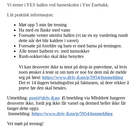
Vi trener i YES hallen ved barneskolen i Ytre Enebakk.
Litt praktisk informasjon:
Møt opp 5 min før trening
Ha med en flaske med vann
Foresatte venter utenfor hallen (vi tar en ny vurdering rundt
dette når det blir kaldere i været)
Foresatte på foreldre og barn er med barna på treningen.
Alle trener barbent ev. med turnsokker
Rush-sokker/sko skal ikke benyttes
Vi kan dessverre ikke ta imot på drop-in prøvetime, så hvis
noen ønsker å teste ut om turn er noe for dem må de melde
seg på først:
https://www.driv-il.no/p/5954/innmelding
Det er 14 dagers betalingsfrist på fakturaen, så dere rekker å
prøve før den skal betales
.
Utmelding:
post@driv-il.no
(
Utmelding via MInIdrett fungerer
dessverre ikke, fordi jeg ikke får varsel og dermed heller ikke får
fanget dette opp).
Innmelding:
https://www.driv-il.no/p/5954/innmelding
Vel møtt på trening!