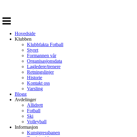
Veksle
navigasjon
Hovedside
Klubben
Klubbfakta Fotball
Styret
Formannen vår
Organisasjonsdata
Lagledere/trenere
Retningslinjer
Historie
Kontakt oss
Varsling
Blogg
Avdelinger
Allidrett
Fotball
Ski
Volleyball
Informasjon
Kunstgressbanen