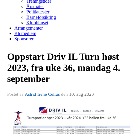
Treningstider
Årsmøter
Politiattester
Barneforsikring
Klubbhuset
Arrangementer
Bli medlem
Sponsorer
Oppstart Driv IL Turn høst
2023, fra uke 36, mandag 4.
september
Postet av
Astrid Irene Celius
den
10. aug 2023