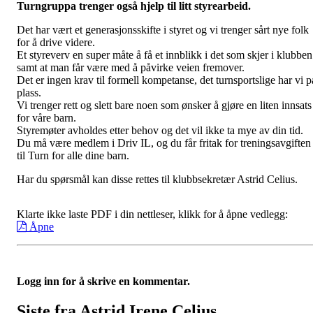
Turngruppa trenger også hjelp til litt styrearbeid.
Det har vært et generasjonsskifte i styret og vi trenger sårt nye folk
for å drive videre.
Et styreverv en super måte å få et innblikk i det som skjer i klubben
samt at man får være med å påvirke veien fremover.
Det er ingen krav til formell kompetanse, det turnsportslige har vi p
plass.
Vi trenger rett og slett bare noen som ønsker å gjøre en liten innsats
for våre barn.
Styremøter avholdes etter behov og det vil ikke ta mye av din tid.
Du må være medlem i Driv IL, og du får fritak for treningsavgiften
til Turn for alle dine barn.
Har du spørsmål kan disse rettes til klubbsekretær Astrid Celius.
Klarte ikke laste PDF i din nettleser, klikk for å åpne vedlegg:
Åpne
Logg inn for å skrive en kommentar.
Siste fra Astrid Irene Celius