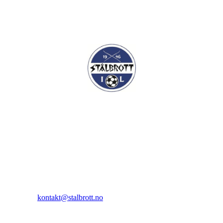
I.L Stålbrott
Sandnesåsen 2
8450 Stokmarknes
Kontakt:
E-post:
kontakt@stalbrott.no