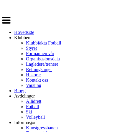
Veksle
navigasjon
Hovedside
Klubben
Klubbfakta Fotball
Styret
Formannen vår
Organisasjonsdata
Lagledere/trenere
Retningslinjer
Historie
Kontakt oss
Varsling
Blogg
Avdelinger
Allidrett
Fotball
Ski
Volleyball
Informasjon
Kunstgressbanen