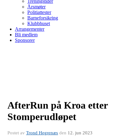
Treningstider
Årsmøter
Politiattester
Barneforsikring
Klubbhuset
Arrangementer
Bli medlem
Sponsorer
AfterRun på Kroa etter
Stomperudløpet
Postet av
Trond Hegrenæs
den
12. jun 2023