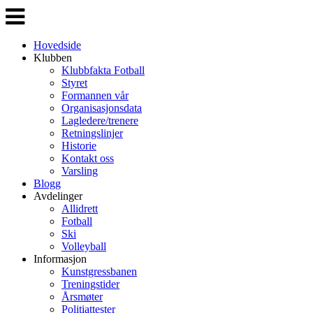
Veksle
navigasjon
Hovedside
Klubben
Klubbfakta Fotball
Styret
Formannen vår
Organisasjonsdata
Lagledere/trenere
Retningslinjer
Historie
Kontakt oss
Varsling
Blogg
Avdelinger
Allidrett
Fotball
Ski
Volleyball
Informasjon
Kunstgressbanen
Treningstider
Årsmøter
Politiattester