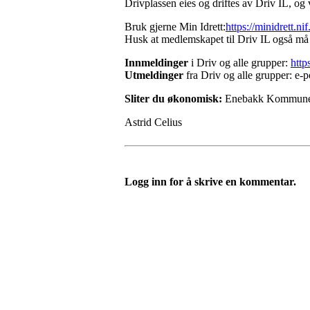
Drivplassen eies og driftes av Driv IL, og 
Bruk gjerne Min Idrett:
https://minidrett.nif
Husk at medlemskapet til Driv IL også må v
Inn
meldinger
i Driv og alle grupper:
http
Ut
meldinger
fra Driv og alle grupper: e-po
Sliter du økonomisk:
Enebakk Kommune gir
Astrid Celius
Logg inn for å skrive en kommentar.