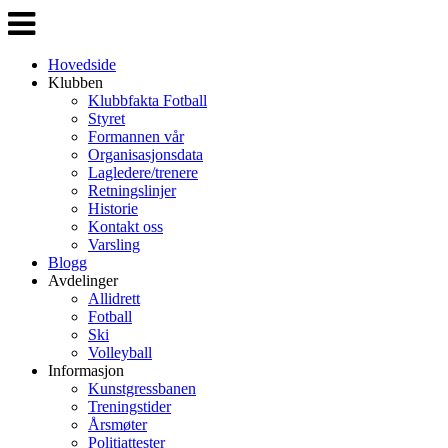
Veksle
navigasjon
Hovedside
Klubben
Klubbfakta Fotball
Styret
Formannen vår
Organisasjonsdata
Lagledere/trenere
Retningslinjer
Historie
Kontakt oss
Varsling
Blogg
Avdelinger
Allidrett
Fotball
Ski
Volleyball
Informasjon
Kunstgressbanen
Treningstider
Årsmøter
Politiattester