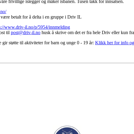
våre frivillige islegger og måker isbanen. Tusen takk for innsatsen.
.no/
ære betalt for å delta i en gruppe i Driv IL
s://www.driv-il.no/p/5954/innmelding
st til
post@driv-il.no
husk å skrive om det er fra hele Driv eller kun fr
 støtte til aktiviteter for barn og unge 0 - 19 år:
Klikk her for info 