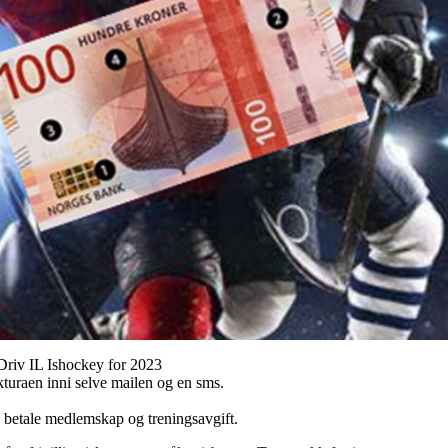
Driv IL Ishockey for 2023
akturaen inni selve mailen og en sms.
 å betale medlemskap og treningsavgift.