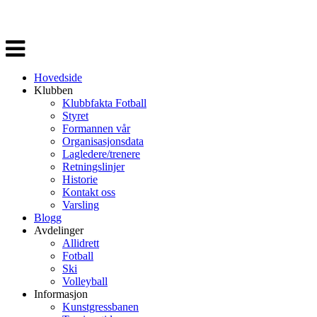
Veksle
navigasjon
Hovedside
Klubben
Klubbfakta Fotball
Styret
Formannen vår
Organisasjonsdata
Lagledere/trenere
Retningslinjer
Historie
Kontakt oss
Varsling
Blogg
Avdelinger
Allidrett
Fotball
Ski
Volleyball
Informasjon
Kunstgressbanen