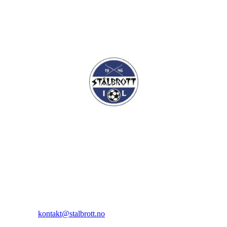
I.L Stålbrott
Sandnesåsen 2
8450 Stokmarknes
Kontakt:
E-post:
kontakt@stalbrott.no