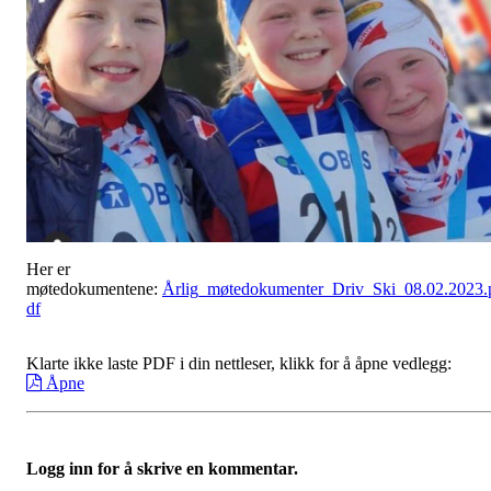
Her er
møtedokumentene:
Årlig_møtedokumenter_Driv_Ski_08.02.2023.
df
Klarte ikke laste PDF i din nettleser, klikk for å åpne vedlegg:
Åpne
Logg inn for å skrive en kommentar.