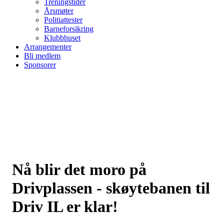
Treningstider
Årsmøter
Politiattester
Barneforsikring
Klubbhuset
Arrangementer
Bli medlem
Sponsorer
Nå blir det moro på
Drivplassen - skøytebanen til
Driv IL er klar!