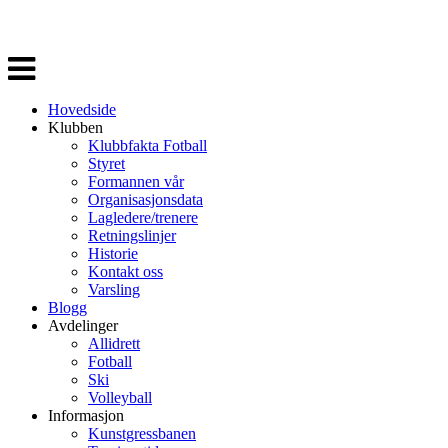
Veksle
navigasjon
Hovedside
Klubben
Klubbfakta Fotball
Styret
Formannen vår
Organisasjonsdata
Lagledere/trenere
Retningslinjer
Historie
Kontakt oss
Varsling
Blogg
Avdelinger
Allidrett
Fotball
Ski
Volleyball
Informasjon
Kunstgressbanen