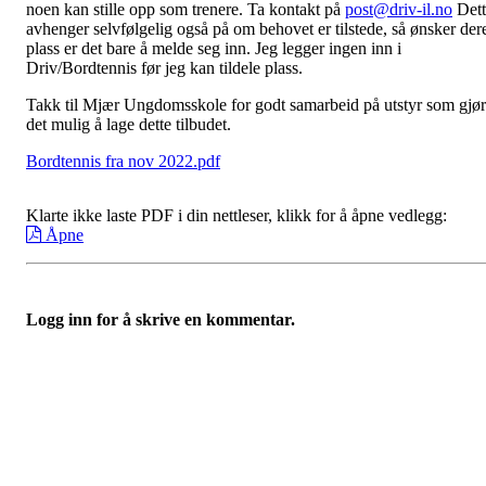
noen kan stille opp som trenere. Ta kontakt på
post@driv-il.no
Dett
avhenger selvfølgelig også på om behovet er tilstede, så ønsker der
plass er det bare å melde seg inn. Jeg legger ingen inn i
Driv/Bordtennis før jeg kan tildele plass.
Takk til Mjær Ungdomsskole for godt samarbeid på utstyr som gjør
det mulig å lage dette tilbudet.
Bordtennis fra nov 2022.pdf
Klarte ikke laste PDF i din nettleser, klikk for å åpne vedlegg:
Åpne
Logg inn for å skrive en kommentar.