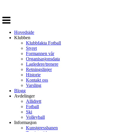
Veksle
navigasjon
Hovedside
Klubben
Klubbfakta Fotball
Styret
Formannen vår
Organisasjonsdata
Lagledere/trenere
Retningslinjer
Historie
Kontakt oss
Varsling
Blogg
Avdelinger
Allidrett
Fotball
Ski
Volleyball
Informasjon
Kunstgressbanen