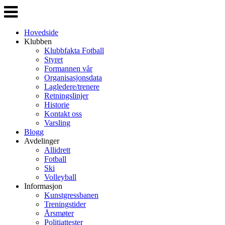
Veksle
navigasjon
Hovedside
Klubben
Klubbfakta Fotball
Styret
Formannen vår
Organisasjonsdata
Lagledere/trenere
Retningslinjer
Historie
Kontakt oss
Varsling
Blogg
Avdelinger
Allidrett
Fotball
Ski
Volleyball
Informasjon
Kunstgressbanen
Treningstider
Årsmøter
Politiattester