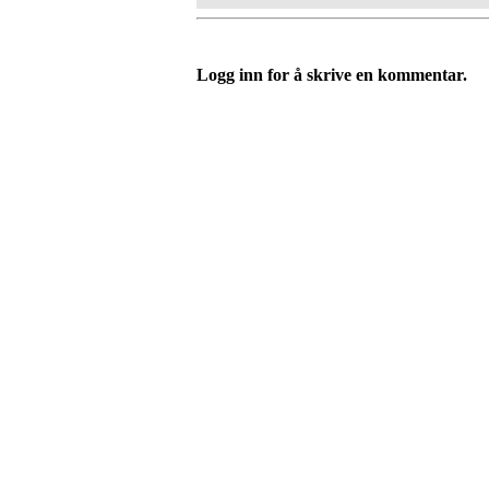
Logg inn for å skrive en kommentar.
I.L Stålbrott
Sandnesåsen 2
8450 Stokmarknes