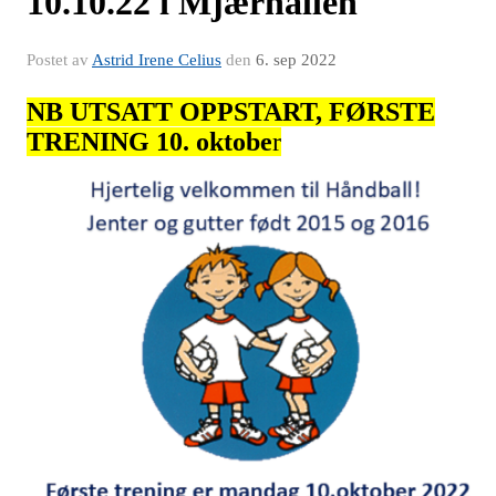
10.10.22 i Mjærhallen
Postet av
Astrid Irene Celius
den
6. sep 2022
NB UTSATT OPPSTART, FØRSTE
TRENING 10. oktobe
r