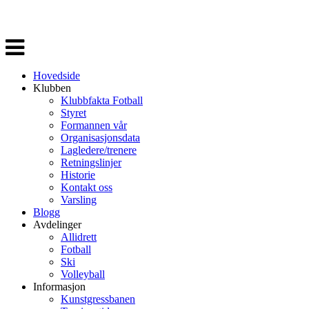
Veksle
navigasjon
Hovedside
Klubben
Klubbfakta Fotball
Styret
Formannen vår
Organisasjonsdata
Lagledere/trenere
Retningslinjer
Historie
Kontakt oss
Varsling
Blogg
Avdelinger
Allidrett
Fotball
Ski
Volleyball
Informasjon
Kunstgressbanen