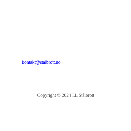
I.L Stålbrott
Sandnesåsen 2
8450 Stokmarknes
Kontakt:
E-post:
kontakt@stalbrott.no
Copyright © 2024 I.L Stålbrott