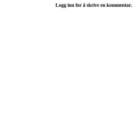
Logg inn for å skrive en kommentar.
I.L Stålbrott
Sandnesåsen 2
8450 Stokmarknes