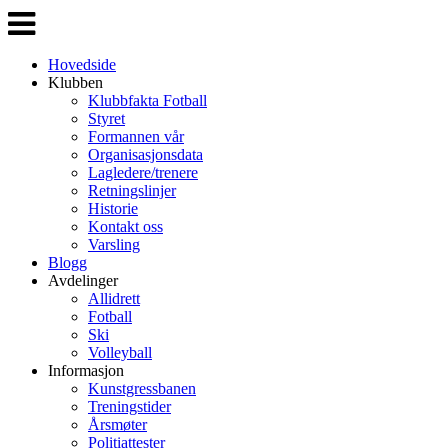
Veksle
navigasjon
Hovedside
Klubben
Klubbfakta Fotball
Styret
Formannen vår
Organisasjonsdata
Lagledere/trenere
Retningslinjer
Historie
Kontakt oss
Varsling
Blogg
Avdelinger
Allidrett
Fotball
Ski
Volleyball
Informasjon
Kunstgressbanen
Treningstider
Årsmøter
Politiattester