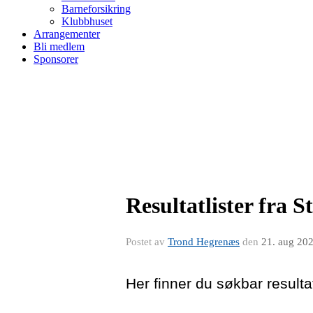
Barneforsikring
Klubbhuset
Arrangementer
Bli medlem
Sponsorer
Resultatlister fra
Postet av
Trond Hegrenæs
den
21. aug 20
Her finner du søkbar result