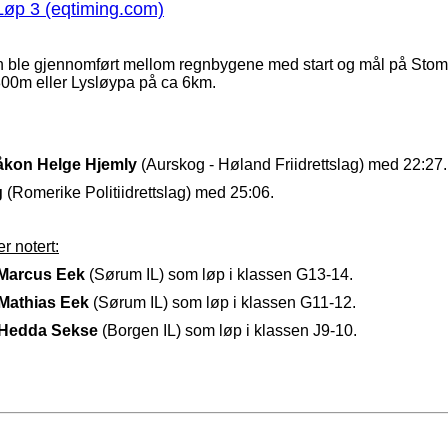
Løp 3 (eqtiming.com)
en ble gjennomført mellom regnbygene med start og mål på Stom
 800m eller Lysløypa på ca 6km.
åkon Helge Hjemly
(Aurskog - Høland Friidrettslag) med 22:27
g
(Romerike Politiidrettslag) med 25:06.
 notert:
Marcus Eek
(Sørum IL) som løp i klassen G13-14.
Mathias Eek
(Sørum IL) som løp i klassen G11-12.
Hedda Sekse
(Borgen IL) som løp i klassen J9-10.