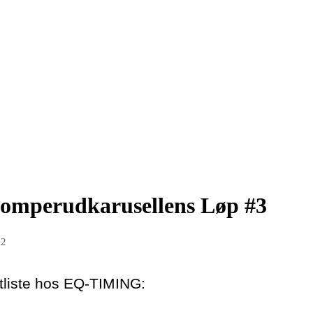
 Stomperudkarusellens Løp #3
22
atliste hos EQ-TIMING: