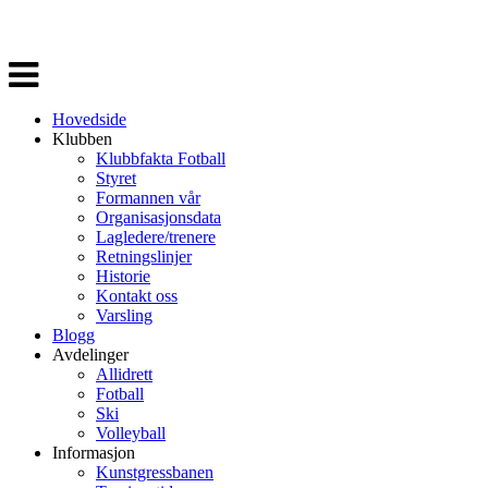
Veksle
navigasjon
Hovedside
Klubben
Klubbfakta Fotball
Styret
Formannen vår
Organisasjonsdata
Lagledere/trenere
Retningslinjer
Historie
Kontakt oss
Varsling
Blogg
Avdelinger
Allidrett
Fotball
Ski
Volleyball
Informasjon
Kunstgressbanen