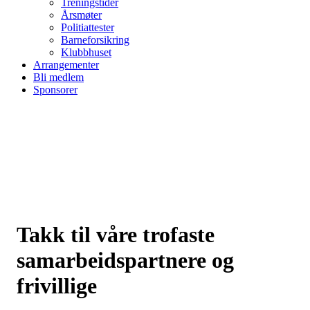
Treningstider
Årsmøter
Politiattester
Barneforsikring
Klubbhuset
Arrangementer
Bli medlem
Sponsorer
Takk til våre trofaste
samarbeidspartnere og
frivillige