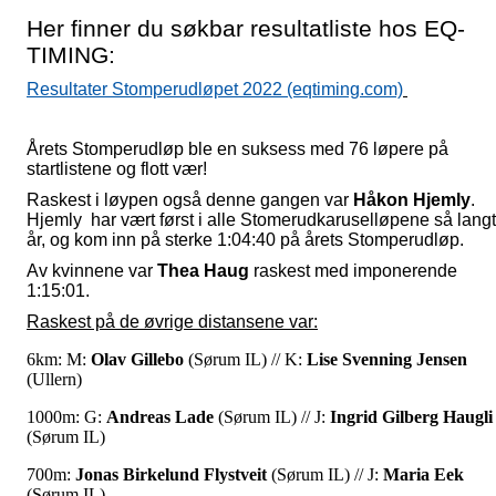
Her finner du søkbar resultatliste hos EQ-
TIMING:
Resultater Stomperudløpet 2022 (eqtiming.com)
Årets Stomperudløp ble en suksess med 76 løpere på
startlistene og flott vær!
Raskest i løypen også denne gangen var
Håkon Hjemly
.
Hjemly
har vært først i alle Stomerudkaruselløpene så langt
år, og kom inn på sterke
1:04:40 på årets Stomperudløp
.
Av kvinnene var
Thea Haug
raskest med imponerende
1:15:01.
Raskest på de øvrige distansene var:
6km: M:
Olav Gillebo
(Sørum IL) // K:
Lise Svenning Jensen
(Ullern)
1000m: G:
Andreas Lade
(Sørum IL) // J:
Ingrid Gilberg Haugli
(Sørum IL)
700m:
Jonas Birkelund Flystveit
(Sørum IL) // J:
Maria Eek
(Sørum IL)