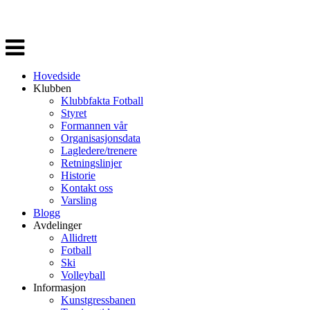
Veksle
navigasjon
Hovedside
Klubben
Klubbfakta Fotball
Styret
Formannen vår
Organisasjonsdata
Lagledere/trenere
Retningslinjer
Historie
Kontakt oss
Varsling
Blogg
Avdelinger
Allidrett
Fotball
Ski
Volleyball
Informasjon
Kunstgressbanen