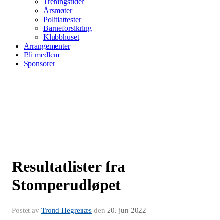
Treningstider
Årsmøter
Politiattester
Barneforsikring
Klubbhuset
Arrangementer
Bli medlem
Sponsorer
Resultatlister fra
Stomperudløpet
Postet av
Trond Hegrenæs
den
20. jun 2022