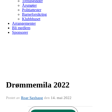
Treningstider
Årsmøter
Politiattester
Barneforsikring
Klubbhuset
Arrangementer
Bli medlem
Sponsorer
Drømmemila 2022
Postet av
Roar Saxhaug
den
14. mai 2022