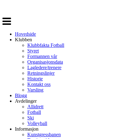
Veksle
navigasjon
Hovedside
Klubben
Klubbfakta Fotball
Styret
Formannen vår
Organisasjonsdata
Lagledere/trenere
Retningslinjer
Historie
Kontakt oss
Varsling
Blogg
Avdelinger
Allidrett
Fotball
Ski
Volleyball
Informasjon
Kunstgressbanen