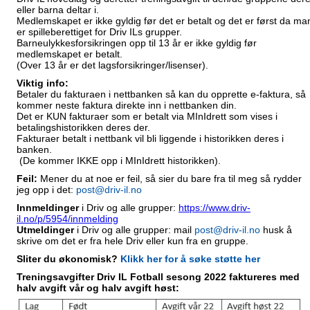
eller barna deltar i.
Medlemskapet er ikke gyldig før det er betalt og det er først da ma
er spilleberettiget for Driv ILs grupper.
Barneulykkesforsikringen opp til 13 år er ikke gyldig før
medlemskapet er betalt.
(Over 13 år er det lagsforsikringer/lisenser).
Viktig info:
Betaler du fakturaen i nettbanken så kan du opprette e-faktura, så
kommer neste faktura direkte inn i nettbanken din.
Det er
KUN fakturaer som er betalt via MInIdrett som vises i
betalingshistorikken deres der.
Fakturaer betalt i nettbank vil bli liggende i historikken deres i
banken.
(De kommer IKKE opp i MInIdrett historikken).
Feil:
Mener du at noe er feil, så sier du bare fra til meg så rydder
jeg opp i det:
post@driv-il.no
Inn
meldinger
i Driv og alle grupper:
https://www.driv-
il.no/p/5954/innmelding
Ut
meldinger
i Driv og alle grupper: mail
post@driv-il.no
husk å
skrive om det er fra hele Driv eller kun fra en gruppe.
Sliter du økonomisk?
Klikk her for å søke støtte her
Treningsavgifter Driv IL Fotball sesong 2022 faktureres med
halv avgift vår og halv avgift høst: