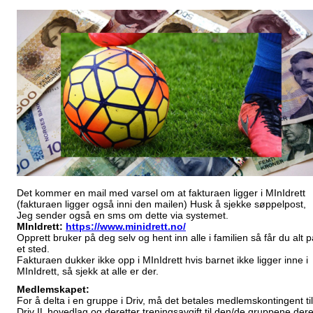
Det kommer en mail med varsel om at fakturaen ligger i MInIdrett
(fakturaen ligger også inni den mailen) Husk å sjekke søppelpost,
Jeg sender også en sms om dette via systemet.
MInIdrett:
https://www.minidrett.no/
Opprett bruker på deg selv og hent inn alle i familien så får du alt p
et sted.
Fakturaen dukker ikke opp i MInIdrett hvis barnet ikke ligger inne i
MInIdrett, så sjekk at alle er der.
Medlemskapet:
For å delta i en gruppe i Driv, må det betales medlemskontingent til
Driv IL hovedlag og deretter treningsavgift til den/de gruppene der