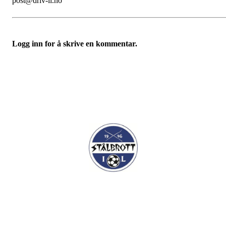
post@driv-il.no
Logg inn for å skrive en kommentar.
I.L Stålbrott
Sandnesåsen 2