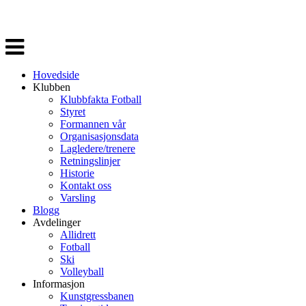
Veksle
navigasjon
Hovedside
Klubben
Klubbfakta Fotball
Styret
Formannen vår
Organisasjonsdata
Lagledere/trenere
Retningslinjer
Historie
Kontakt oss
Varsling
Blogg
Avdelinger
Allidrett
Fotball
Ski
Volleyball
Informasjon
Kunstgressbanen