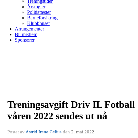
Treningstider
Årsmøter
Politiattester
Barneforsikring
Klubbhuset
Arrangementer
Bli medlem
Sponsorer
Treningsavgift Driv IL Fotball
våren 2022 sendes ut nå
Postet av
Astrid Irene Celius
den
2. mai 2022