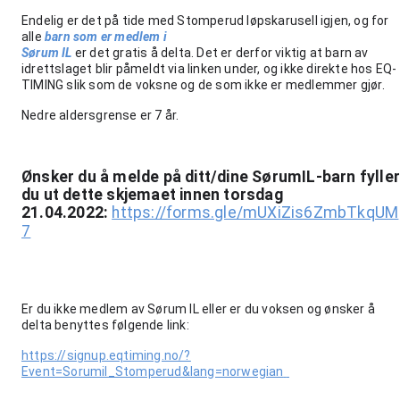
Endelig er det på tide med Stomperud løpskarusell igjen, og for 
alle 
barn som er medlem i 
Sørum IL
 er det gratis å delta. Det er derfor viktig at barn av 
idrettslaget blir påmeldt via linken under, og ikke direkte hos EQ-
TIMING slik som de voksne og de som ikke er medlemmer gjør.
Nedre aldersgrense er 7 år. 
Ønsker du å melde på ditt/dine SørumIL-barn fyller
du ut dette skjemaet innen torsdag 
21.04.2022: 
https://forms.gle/mUXiZis6ZmbTkqUM
7
Er du ikke medlem av Sørum IL eller er du voksen og ønsker å 
delta benyttes følgende link: 
https://signup.eqtiming.no/?
Event=Sorumil_Stomperud&lang=norwegian