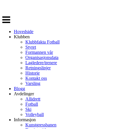
Veksle
navigasjon
Hovedside
Klubben
Klubbfakta Fotball
Styret
Formannen vår
Organisasjonsdata
Lagledere/trenere
Retningslinjer
Historie
Kontakt oss
Varsling
Blogg
Avdelinger
Allidrett
Fotball
Ski
Volleyball
Informasjon
Kunstgressbanen