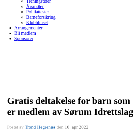
Treningstider
Årsmøter
Politiattester
Barneforsikring
Klubbhuset
Arrangementer
Bli medlem
Sponsorer
Gratis deltakelse for barn som
er medlem av Sørum Idrettsla
Postet av
Trond Hegrenæs
den
10. apr 2022