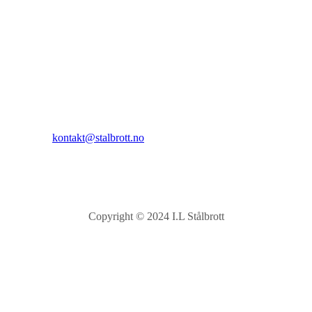
I.L Stålbrott
Sandnesåsen 2
8450 Stokmarknes
Kontakt:
E-post:
kontakt@stalbrott.no
Copyright © 2024 I.L Stålbrott