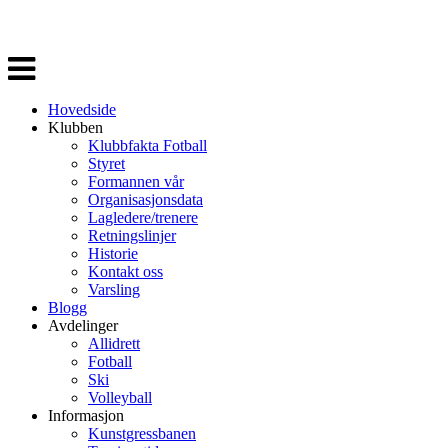
Veksle
navigasjon
Hovedside
Klubben
Klubbfakta Fotball
Styret
Formannen vår
Organisasjonsdata
Lagledere/trenere
Retningslinjer
Historie
Kontakt oss
Varsling
Blogg
Avdelinger
Allidrett
Fotball
Ski
Volleyball
Informasjon
Kunstgressbanen