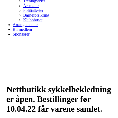
Treningstider
Årsmøter
Politiattester
Barneforsikring
Klubbhuset
Arrangementer
Bli medlem
Sponsorer
Nettbutikk sykkelbekledning
er åpen. Bestillinger før
10.04.22 får varene samlet.