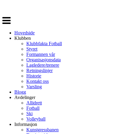
Veksle
navigasjon
Hovedside
Klubben
Klubbfakta Fotball
Styret
Formannen vår
Organisasjonsdata
Lagledere/trenere
Retningslinjer
Historie
Kontakt oss
Varsling
Blogg
Avdelinger
Allidrett
Fotball
Ski
Volleyball
Informasjon
Kunstgressbanen