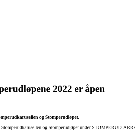
perudløpene 2022 er åpen
2
tomperudkarusellen og Stomperudløpet.
dene til Stomperudkarusellen og Stomperudløpet under STOMPERU