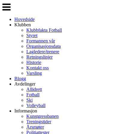
Veksle
navigasjon
Hovedside
Klubben
Klubbfakta Fotball
Styret
Formannen vår
Organisasjonsdata
Lagledere/trenere
Retningslinjer
Historie
Kontakt oss
Varsling
Blogg
Avdelinger
Allidrett
Fotball
Ski
Volleyball
Informasjon
Kunstgressbanen
Treningstider
Årsmøter
Politiattester