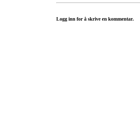
Logg inn for å skrive en kommentar.
I.L Stålbrott
Sandnesåsen 2
8450 Stokmarknes