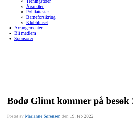
Treningstider
Årsmøter
Politiattester
Barneforsikring
Klubbhuset
Arrangementer
Bli medlem
Sponsorer
Bodø Glimt kommer på besøk 
Postet av
Marianne Sørensen
den
19. feb 2022