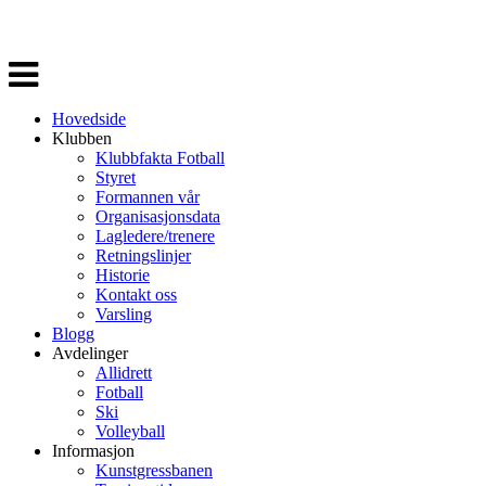
Veksle
navigasjon
Hovedside
Klubben
Klubbfakta Fotball
Styret
Formannen vår
Organisasjonsdata
Lagledere/trenere
Retningslinjer
Historie
Kontakt oss
Varsling
Blogg
Avdelinger
Allidrett
Fotball
Ski
Volleyball
Informasjon
Kunstgressbanen