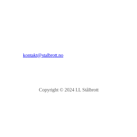
I.L Stålbrott
Sandnesåsen 2
8450 Stokmarknes
Kontakt:
E-post:
kontakt@stalbrott.no
Copyright © 2024 I.L Stålbrott