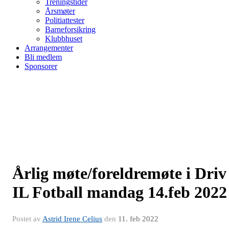
Treningstider
Årsmøter
Politiattester
Barneforsikring
Klubbhuset
Arrangementer
Bli medlem
Sponsorer
Årlig møte/foreldremøte i Driv
IL Fotball mandag 14.feb 2022
Postet av
Astrid Irene Celius
den
11. feb 2022