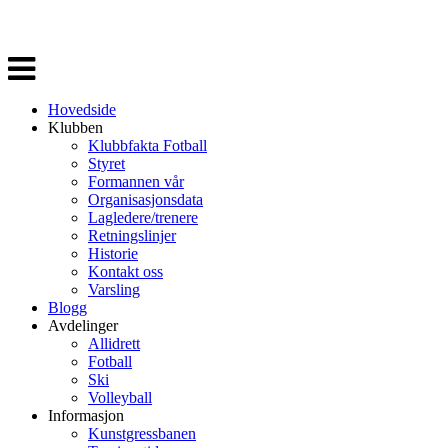
Veksle
navigasjon
Hovedside
Klubben
Klubbfakta Fotball
Styret
Formannen vår
Organisasjonsdata
Lagledere/trenere
Retningslinjer
Historie
Kontakt oss
Varsling
Blogg
Avdelinger
Allidrett
Fotball
Ski
Volleyball
Informasjon
Kunstgressbanen