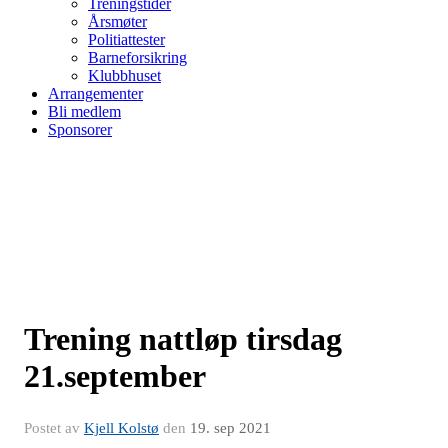
Treningstider
Årsmøter
Politiattester
Barneforsikring
Klubbhuset
Arrangementer
Bli medlem
Sponsorer
Trening nattløp tirsdag
21.september
Postet av
Kjell Kolstø
den
19. sep 2021