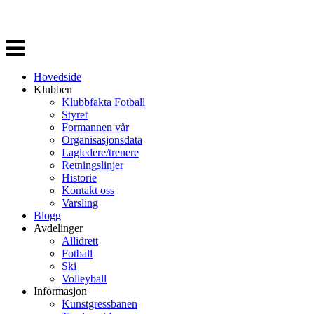
Veksle
navigasjon
Hovedside
Klubben
Klubbfakta Fotball
Styret
Formannen vår
Organisasjonsdata
Lagledere/trenere
Retningslinjer
Historie
Kontakt oss
Varsling
Blogg
Avdelinger
Allidrett
Fotball
Ski
Volleyball
Informasjon
Kunstgressbanen