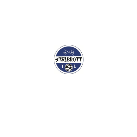
I.L Stålbrott
Sandnesåsen 2
8450 Stokmarknes
Kontakt: