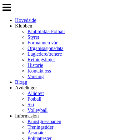
Veksle
navigasjon
Hovedside
Klubben
Klubbfakta Fotball
Styret
Formannen vår
Organisasjonsdata
Lagledere/trenere
Retningslinjer
Historie
Kontakt oss
Varsling
Blogg
Avdelinger
Allidrett
Fotball
Ski
Volleyball
Informasjon
Kunstgressbanen
Treningstider
Årsmøter
Politiattester