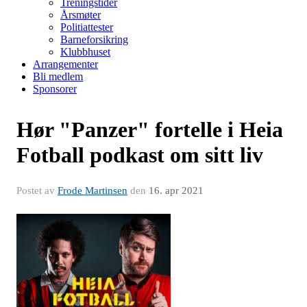
Treningstider
Årsmøter
Politiattester
Barneforsikring
Klubbhuset
Arrangementer
Bli medlem
Sponsorer
Hør "Panzer" fortelle i Heia
Fotball podkast om sitt liv
Postet av
Frode Martinsen
den
16. apr 2021