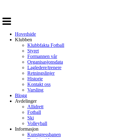
Veksle
navigasjon
Hovedside
Klubben
Klubbfakta Fotball
Styret
Formannen vår
Organisasjonsdata
Lagledere/trenere
Retningslinjer
Historie
Kontakt oss
Varsling
Blogg
Avdelinger
Allidrett
Fotball
Ski
Volleyball
Informasjon
Kunstgressbanen