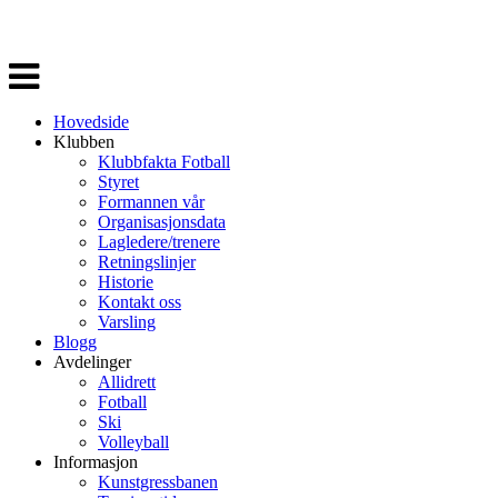
Veksle
navigasjon
Hovedside
Klubben
Klubbfakta Fotball
Styret
Formannen vår
Organisasjonsdata
Lagledere/trenere
Retningslinjer
Historie
Kontakt oss
Varsling
Blogg
Avdelinger
Allidrett
Fotball
Ski
Volleyball
Informasjon
Kunstgressbanen