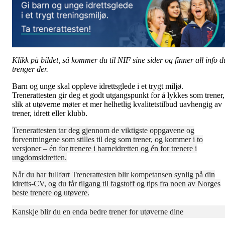
Klikk på bildet, så kommer du til NIF sine sider og finner all info d
trenger der.
Barn og unge skal oppleve idrettsglede i et trygt miljø.
Trenerattesten gir deg et godt utgangspunkt for å lykkes som trener,
slik at utøverne møter et mer helhetlig kvalitetstilbud uavhengig av
trener, idrett eller klubb.
Trenerattesten tar deg gjennom de viktigste oppgavene og
forventningene som stilles til deg som trener, og kommer i to
versjoner – én for trenere i barneidretten og én for trenere i
ungdomsidretten.
Når du har fullført Trenerattesten blir kompetansen synlig på din
idretts-CV, og du får tilgang til fagstoff og tips fra noen av Norges
beste trenere og utøvere.
Kanskje blir du en enda bedre trener for utøverne dine