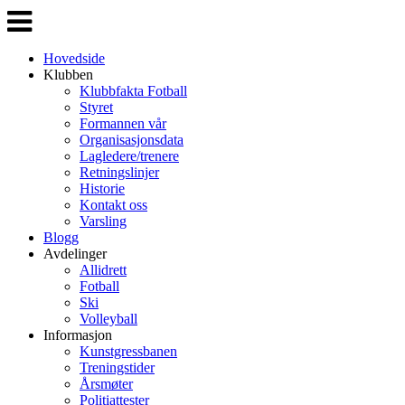
Veksle
navigasjon
Hovedside
Klubben
Klubbfakta Fotball
Styret
Formannen vår
Organisasjonsdata
Lagledere/trenere
Retningslinjer
Historie
Kontakt oss
Varsling
Blogg
Avdelinger
Allidrett
Fotball
Ski
Volleyball
Informasjon
Kunstgressbanen
Treningstider
Årsmøter
Politiattester