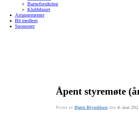
Barneforsikring
Klubbhuset
Arrangementer
Bli medlem
Sponsorer
Åpent styremøte (å
Postet av
Bjørn Brynildsen
den
4. mar 202