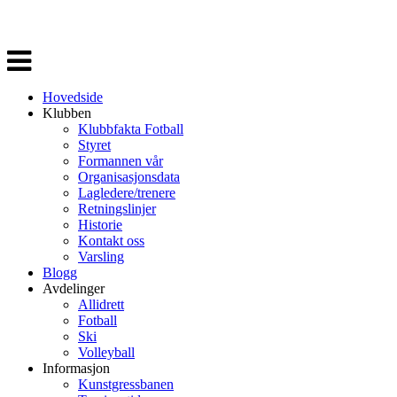
Veksle
navigasjon
Hovedside
Klubben
Klubbfakta Fotball
Styret
Formannen vår
Organisasjonsdata
Lagledere/trenere
Retningslinjer
Historie
Kontakt oss
Varsling
Blogg
Avdelinger
Allidrett
Fotball
Ski
Volleyball
Informasjon
Kunstgressbanen