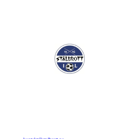
I.L Stålbrott
Sandnesåsen 2
8450 Stokmarknes
Kontakt: