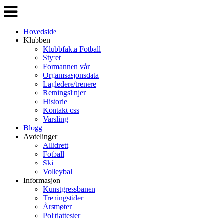
Veksle
navigasjon
Hovedside
Klubben
Klubbfakta Fotball
Styret
Formannen vår
Organisasjonsdata
Lagledere/trenere
Retningslinjer
Historie
Kontakt oss
Varsling
Blogg
Avdelinger
Allidrett
Fotball
Ski
Volleyball
Informasjon
Kunstgressbanen
Treningstider
Årsmøter
Politiattester