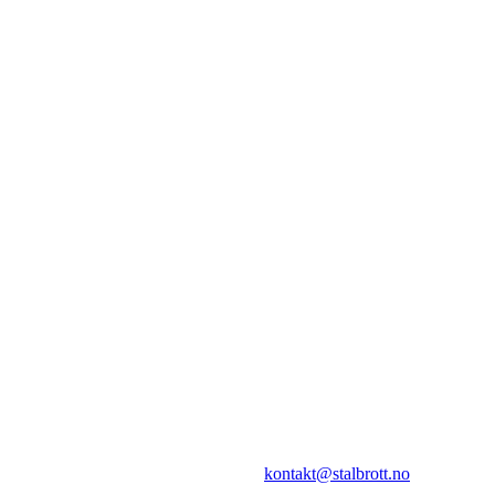
I.L Stålbrott
Sandnesåsen 2
8450 Stokmarknes
Kontakt:
E-post:
kontakt@stalbrott.no