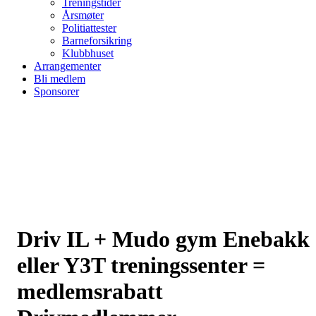
Treningstider
Årsmøter
Politiattester
Barneforsikring
Klubbhuset
Arrangementer
Bli medlem
Sponsorer
Driv IL + Mudo gym Enebakk
eller Y3T treningssenter =
medlemsrabatt