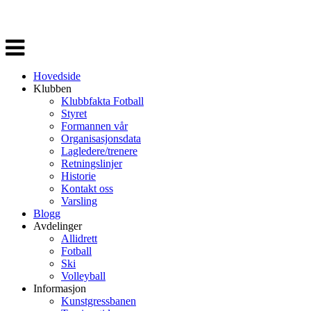
Veksle
navigasjon
Hovedside
Klubben
Klubbfakta Fotball
Styret
Formannen vår
Organisasjonsdata
Lagledere/trenere
Retningslinjer
Historie
Kontakt oss
Varsling
Blogg
Avdelinger
Allidrett
Fotball
Ski
Volleyball
Informasjon
Kunstgressbanen