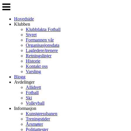
Veksle
navigasjon
Hovedside
Klubben
Klubbfakta Fotball
Styret
Formannen vår
Organisasjonsdata
Lagledere/trenere
Retningslinjer
Historie
Kontakt oss
Varsling
Blogg
Avdelinger
Allidrett
Fotball
Ski
Volleyball
Informasjon
Kunstgressbanen
Treningstider
Årsmøter
Politiattester