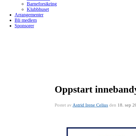
Barneforsikring
Klubbhuset
Arrangementer
Bli medlem
Sponsorer
Oppstart innebandy
Postet av
Astrid Irene Celius
den
18. sep 2