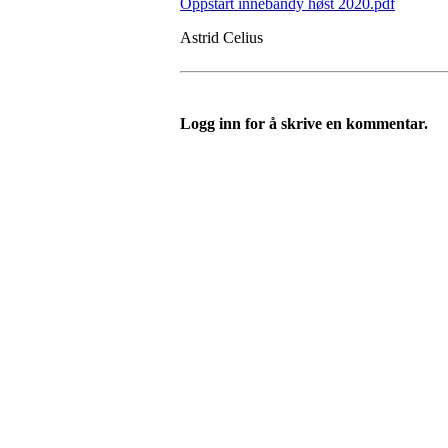
Oppstart innebandy høst 2020.pdf
Astrid Celius
Logg inn for å skrive en kommentar.
I.L Stålbrott