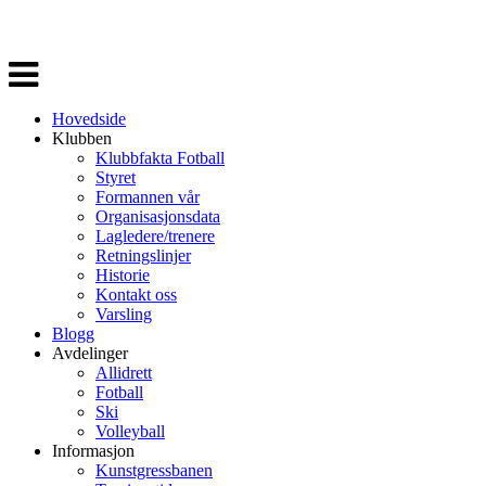
Veksle
navigasjon
Hovedside
Klubben
Klubbfakta Fotball
Styret
Formannen vår
Organisasjonsdata
Lagledere/trenere
Retningslinjer
Historie
Kontakt oss
Varsling
Blogg
Avdelinger
Allidrett
Fotball
Ski
Volleyball
Informasjon
Kunstgressbanen