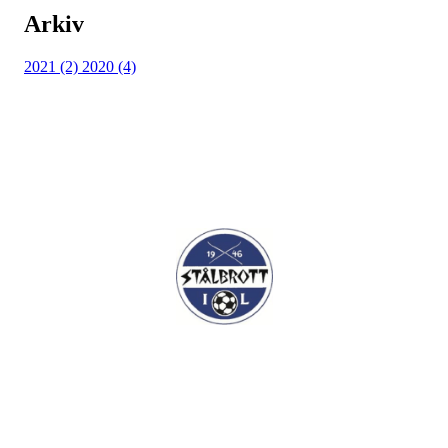
Arkiv
2021 (2)
2020 (4)
I.L Stålbrott
Sandnesåsen 2
8450 Stokmarknes