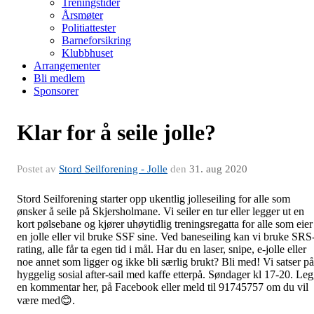
Treningstider
Årsmøter
Politiattester
Barneforsikring
Klubbhuset
Arrangementer
Bli medlem
Sponsorer
Klar for å seile jolle?
Postet av
Stord Seilforening - Jolle
den
31. aug 2020
Stord Seilforening starter opp ukentlig jolleseiling for alle som
ønsker å seile på Skjersholmane. Vi seiler en tur eller legger ut en
kort pølsebane og kjører uhøytidlig treningsregatta for alle som eier
en jolle eller vil bruke SSF sine. Ved baneseiling kan vi bruke SRS
rating, alle får ta egen tid i mål. Har du en laser, snipe, e-jolle eller
noe annet som ligger og ikke bli særlig brukt? Bli med! Vi satser på
hyggelig sosial after-sail med kaffe etterpå. Søndager kl 17-20. Le
en kommentar her, på Facebook eller meld til 91745757 om du vil
være med😊.