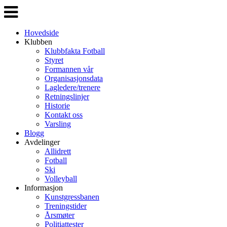
Veksle
navigasjon
Hovedside
Klubben
Klubbfakta Fotball
Styret
Formannen vår
Organisasjonsdata
Lagledere/trenere
Retningslinjer
Historie
Kontakt oss
Varsling
Blogg
Avdelinger
Allidrett
Fotball
Ski
Volleyball
Informasjon
Kunstgressbanen
Treningstider
Årsmøter
Politiattester