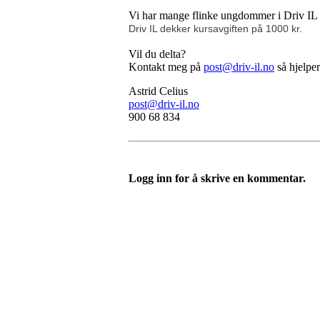
Vi har mange flinke ungdommer i Driv IL og 
Driv IL dekker kursavgiften på 1000 kr.
Vil du delta?
Kontakt meg på
post@driv-il.no
så hjelpe
Astrid Celius
post@driv-il.no
900 68 834
Logg inn for å skrive en kommentar.