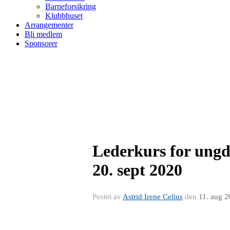
Barneforsikring
Klubbhuset
Arrangementer
Bli medlem
Sponsorer
Lederkurs for ungd
20. sept 2020
Postet av
Astrid Irene Celius
den
11. aug 