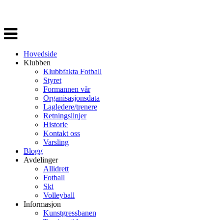
Veksle
navigasjon
Hovedside
Klubben
Klubbfakta Fotball
Styret
Formannen vår
Organisasjonsdata
Lagledere/trenere
Retningslinjer
Historie
Kontakt oss
Varsling
Blogg
Avdelinger
Allidrett
Fotball
Ski
Volleyball
Informasjon
Kunstgressbanen