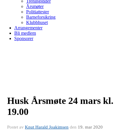
Treningstider
Årsmøter
Politiattester
Barneforsikring
Klubbhuset
Arrangementer
Bli medlem
Sponsorer
Husk Årsmøte 24 mars kl.
19.00
Postet av
Knut Harald Joakimsen
den
19. mar 2020