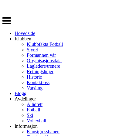
Veksle
navigasjon
Hovedside
Klubben
Klubbfakta Fotball
Styret
Formannen vår
Organisasjonsdata
Lagledere/trenere
Retningslinjer
Historie
Kontakt oss
Varsling
Blogg
Avdelinger
Allidrett
Fotball
Ski
Volleyball
Informasjon
Kunstgressbanen