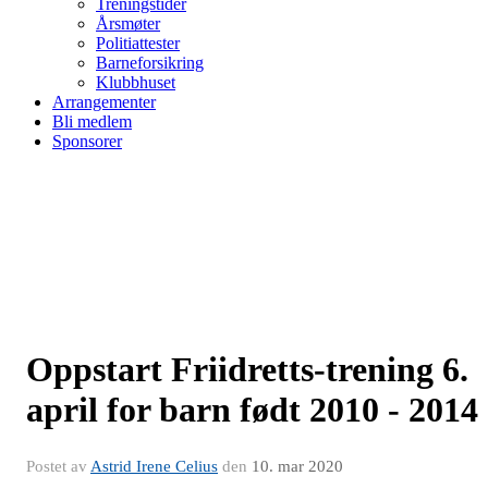
Treningstider
Årsmøter
Politiattester
Barneforsikring
Klubbhuset
Arrangementer
Bli medlem
Sponsorer
Oppstart Friidretts-trening 6.
april for barn født 2010 - 2014
Postet av
Astrid Irene Celius
den
10. mar 2020