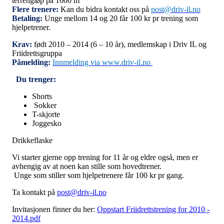
terrengløp på 1000 m
Flere trenere:
Kan du bidra kontakt oss på
post@driv-il.no
Betaling:
Unge mellom 14 og 20 får 100 kr pr trening som
hjelpetrener.
Krav:
født 2010 – 2014 (6 – 10 år), medlemskap i Driv IL og
Friidrettsgruppa
Påmelding:
Innmelding via www.driv-il.no
Du trenger:
Shorts
Sokker
T-skjorte
Joggesko
Drikkeflaske
Vi starter gjerne opp trening for 11 år og eldre også, men er
avhengig av at noen kan stille som hovedtrener.
Unge som stiller som hjelpetrenere får 100 kr pr gang.
Ta kontakt på
post@driv-il.no
Invitasjonen finner du her:
Oppstart Friidrettstrening for 2010 -
2014.pdf