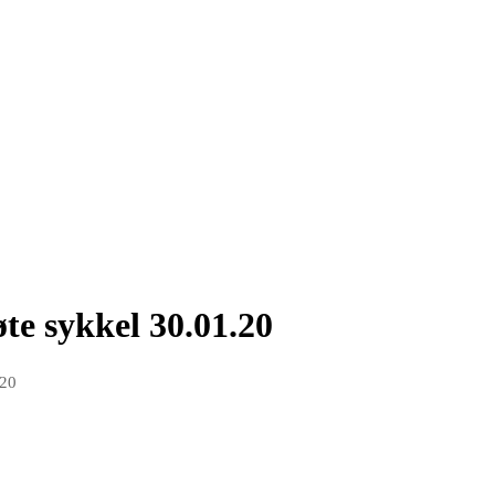
øte sykkel 30.01.20
020