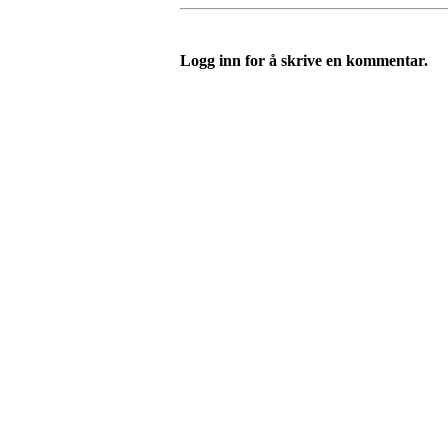
Logg inn for å skrive en kommentar.
I.L Stålbrott
Sandnesåsen 2
8450 Stokmarknes