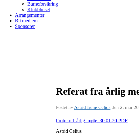
Barneforsikring
Klubbhuset
Arrangementer
Bli medlem
Sponsorer
Referat fra årlig m
Postet av
Astrid Irene Celius
den
2. mar 2
Protokoll_årlig_møte_30.01.20.PDF
Astrid Celius