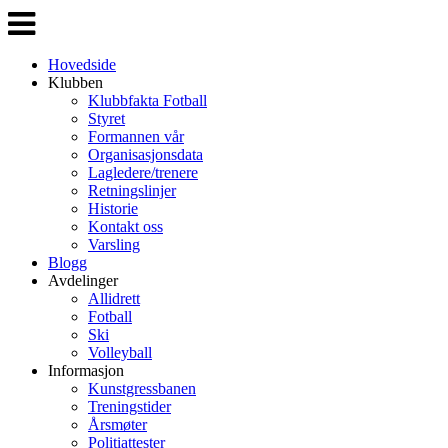
Veksle
navigasjon
Hovedside
Klubben
Klubbfakta Fotball
Styret
Formannen vår
Organisasjonsdata
Lagledere/trenere
Retningslinjer
Historie
Kontakt oss
Varsling
Blogg
Avdelinger
Allidrett
Fotball
Ski
Volleyball
Informasjon
Kunstgressbanen
Treningstider
Årsmøter
Politiattester