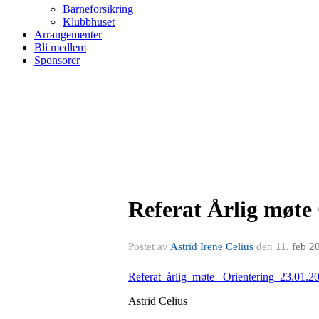
Barneforsikring
Klubbhuset
Arrangementer
Bli medlem
Sponsorer
Referat Årlig møte 
Postet av
Astrid Irene Celius
den
11. feb 2
Referat_årlig_møte_ Orientering_23.01.
Astrid Celius