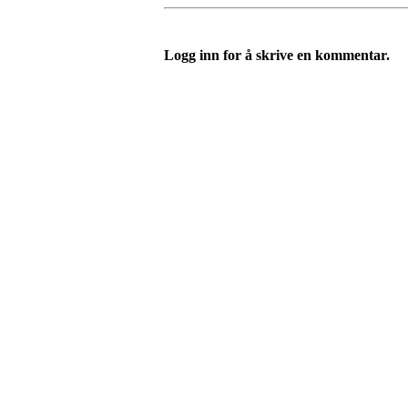
Logg inn for å skrive en kommentar.
I.L Stålbrott
Sandnesåsen 2
8450 Stokmarknes