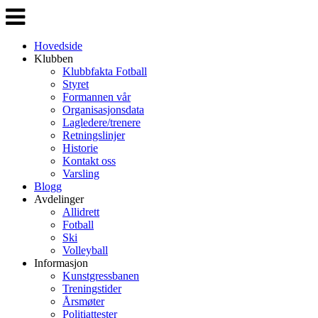
Veksle
navigasjon
Hovedside
Klubben
Klubbfakta Fotball
Styret
Formannen vår
Organisasjonsdata
Lagledere/trenere
Retningslinjer
Historie
Kontakt oss
Varsling
Blogg
Avdelinger
Allidrett
Fotball
Ski
Volleyball
Informasjon
Kunstgressbanen
Treningstider
Årsmøter
Politiattester