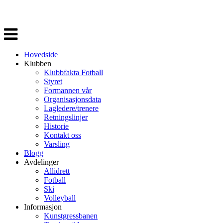
Veksle
navigasjon
Hovedside
Klubben
Klubbfakta Fotball
Styret
Formannen vår
Organisasjonsdata
Lagledere/trenere
Retningslinjer
Historie
Kontakt oss
Varsling
Blogg
Avdelinger
Allidrett
Fotball
Ski
Volleyball
Informasjon
Kunstgressbanen