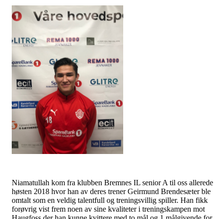
Niamatullah kom fra klubben Bremnes IL senior A til oss allerede
høsten 2018 hvor han av deres trener Geirmund Brendesæter ble
omtalt som en veldig talentfull og treningsvillig spiller. Han fikk
forøvrig vist frem noen av sine kvaliteter i treningskampen mot
Haugfoss der han kunne kvittere med to mål og 1 målgivende for