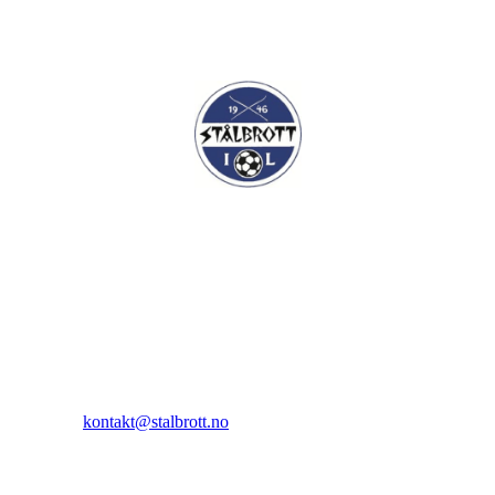
I.L Stålbrott
Sandnesåsen 2
8450 Stokmarknes
Kontakt:
E-post:
kontakt@stalbrott.no