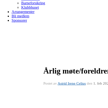
Barneforsikring
Klubbhuset
Arrangementer
Bli medlem
Sponsorer
Årlig møte/foreldre
Postet av
Astrid Irene Celius
den
1. feb 20