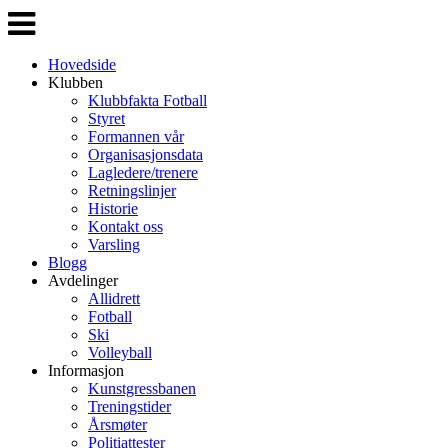
Veksle
navigasjon
Hovedside
Klubben
Klubbfakta Fotball
Styret
Formannen vår
Organisasjonsdata
Lagledere/trenere
Retningslinjer
Historie
Kontakt oss
Varsling
Blogg
Avdelinger
Allidrett
Fotball
Ski
Volleyball
Informasjon
Kunstgressbanen
Treningstider
Årsmøter
Politiattester