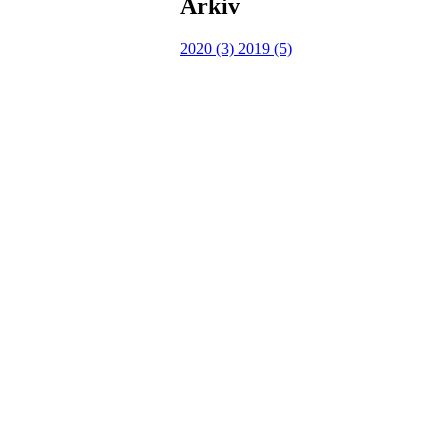
Arkiv
2020 (3)
2019 (5)
I.L Stålbrott
Sandnesåsen 2
8450 Stokmarknes