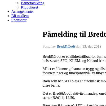
Barneforsikring
Klubbhuset
Arrangementer
Bli medlem
Sponsorer
Påmelding til Bred
Postet av
Bredt&Godt
den
13. des 2019
Bredt&Godt er et allidrettstilbud for barn s
helsesøster, SFO, KLEM- og Kaland barne
Målet er å kunne gi barna en trygg og alls
forutsetninger og funksjonsnivå. Vi tilbyr e
Barn som har SFO plass er automatisk med
disse barna.
Det er Bredt&Godt-aktivitet mandag, onsdag
starter B&G kl 12.50.
Barn som ikke går på SFO må melde seg på B