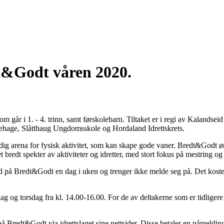
t&Godt våren 2020.
om går i 1. - 4. trinn, samt førskolebarn. Tiltaket er i regi av Kalandsei
hage, Slåtthaug Ungdomsskole og Hordaland Idrettskrets.
idig arena for fysisk aktivitet, som kan skape gode vaner. Bredt&Godt øn
t bredt spekter av aktiviteter og idretter, med stort fokus på mestring o
 på Bredt&Godt en dag i uken og trenger ikke melde seg på. Det koste
 og torsdag fra kl. 14.00-16.00. For de av deltakerne som er tidligere
redt&Godt via idrettslaget sine nettsider. Disse betaler en påmeldingsa