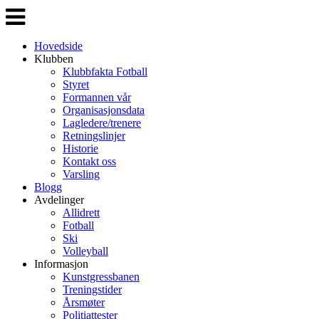
Veksle
navigasjon
Hovedside
Klubben
Klubbfakta Fotball
Styret
Formannen vår
Organisasjonsdata
Lagledere/trenere
Retningslinjer
Historie
Kontakt oss
Varsling
Blogg
Avdelinger
Allidrett
Fotball
Ski
Volleyball
Informasjon
Kunstgressbanen
Treningstider
Årsmøter
Politiattester