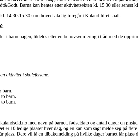
redt&Godt. Barna kan hentes etter aktivitetsøkten kl. 15.30 eller senest k
kl. 14.30-15.30 som hovedsakelig foregår i Kaland Idrettshall.
0.
er i barnehagen, tildeles etter en behovsvurdering i tråd med de opprinn
n aktivitet i skoleferiene
.
o barn.
 to barn.
 to barn.
kalandseid.no med navn på barnet, fødseldato og antall dager en ønsker 
Det er 10 ledige plasser hver dag, og en kan som sagt melde seg på flere
får plass. Dere vil få en tilbakemelding på hvilke dager barnet får plas