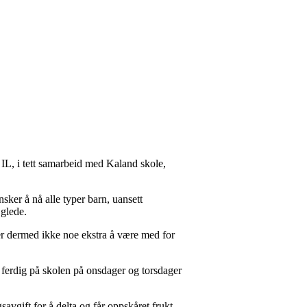
d IL, i tett samarbeid med Kaland skole,
sker å nå alle typer barn, uansett
g glede.
r dermed ikke noe ekstra å være med for
 ferdig på skolen på onsdager og torsdager
vgift for å delta og får oppskåret frukt