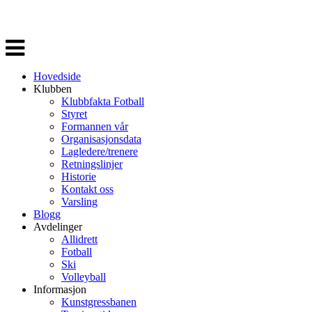
Veksle
navigasjon
Hovedside
Klubben
Klubbfakta Fotball
Styret
Formannen vår
Organisasjonsdata
Lagledere/trenere
Retningslinjer
Historie
Kontakt oss
Varsling
Blogg
Avdelinger
Allidrett
Fotball
Ski
Volleyball
Informasjon
Kunstgressbanen