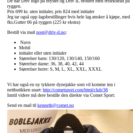
De har Driv logo på brystet og Driv IL brodert med reflekstråd på
ryggen.
Pris 699 kr. uten initialer, pris 824 med initialer
Jeg tar også opp lagsbestillinger hvis hele lag ønsker å kjøpe, med
fks.Gutter 06 på ryggen (225 kr ekstra)
Bestill via mail
post@driv-il.no
:
Navn
Mobil
initialer eller uten initialer
Størrelser barn: 130/120, 130/140, 150/160
Størrelser dame: 36, 38, 40, 42, 44
Størrelser herre: S, M, L, XL, XXL, XXXL
Vi har også en ny tykkere dynejakke som vil komme inn i
nettbutikken snart:
http://cometsport.com/html/club/38
Inntil videre må dere bestille den direkte via Comet Sport:
Send en mail til
kenneth@comet.no