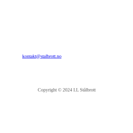
I.L Stålbrott
Sandnesåsen 2
8450 Stokmarknes
Kontakt:
E-post:
kontakt@stalbrott.no
Copyright © 2024 I.L Stålbrott