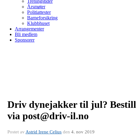
Treningstider
Årsmøter
Politiattester
Barneforsikring
Klubbhuset
Arrangementer
Bli medlem
Sponsorer
Driv dynejakker til jul? Bestill
via post@driv-il.no
Postet av
Astrid Irene Celius
den
4. nov 2019