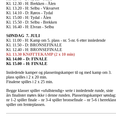
Kl. 12.30 - H: Brekken - Ålen
Kl. 13.20 - H: Selbu - Vikvarvet
Kl. 14.10 - D: Røros - Tydal
Kl. 15.00 - H: Tydal - Ålen
Kl. 15.50 - D: Selbu - Brekken
Kl. 16.40 - H: Elvran - Selbu
SØNDAG 7. JULI
Kl. 11.00 - H: Kamp om 5. plass - nr. 5-nr. 6 etter innledende
Kl. 11.50 - D: BRONSEFINALE
Kl. 12.40 - H: BRONSEFINALE
Kl. 13.30 KNØTTEKAMP (2 x 10 min)
Kl. 14.00 – D: FINALE
Kl. 15.00 – H: FINALE
Innledende kamper og plasseringskamper til og med kamp om 3.
plass spilles i 2 x 20 min.
Finalene spilles i 2 x 25 min.
Begge klasser spiller «ufullstendig» serie i innledende runde, siste
års finalister møtes ikke i denne runden. Plasseringskamper søndag:
nr 1-2 spiller finale – nr 3-4 spiller bronsefinale – nr 5-6 i herreklas
spiller om femteplassen.