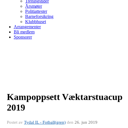
Treningstider
Årsmøter
Politiattester
Barneforsikring
Klubbhuset
Arrangementer
Bli medlem
Sponsorer
Kampoppsett Væktarstuacup
2019
Postet av
Tydal IL - Fotball(gren)
den
26. jun 2019