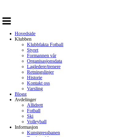
Veksle
navigasjon
Hovedside
Klubben
Klubbfakta Fotball
Styret
Formannen vår
Organisasjonsdata
Lagledere/trenere
Retningslinjer
Historie
Kontakt oss
Varsling
Blogg
Avdelinger
Allidrett
Fotball
Ski
Volleyball
Informasjon
Kunstgressbanen