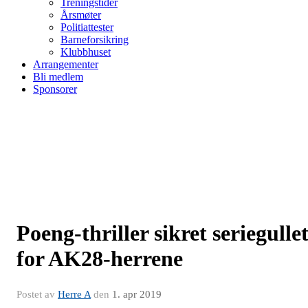
Treningstider
Årsmøter
Politiattester
Barneforsikring
Klubbhuset
Arrangementer
Bli medlem
Sponsorer
Poeng-thriller sikret seriegulle
for AK28-herrene
Postet av
Herre A
den
1. apr 2019