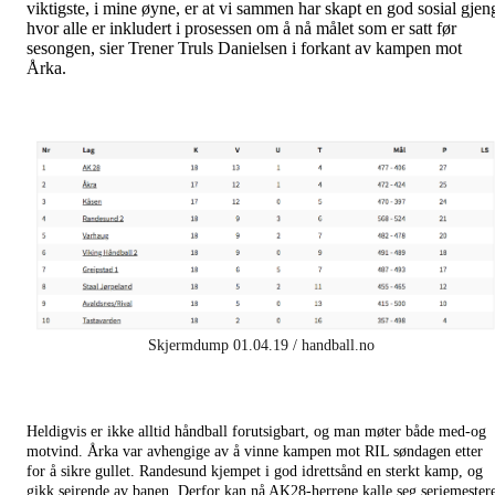
viktigste, i mine øyne, er at vi sammen har skapt en god sosial gjen
hvor alle er inkludert i prosessen om å nå målet som er satt før
sesongen, sier Trener Truls Danielsen i forkant av kampen mot
Årka.
Skjermdump 01.04.19 / handball.no
Heldigvis er ikke alltid håndball forutsigbart, og man møter både med-og
motvind. Årka var avhengige av å vinne kampen mot RIL søndagen etter
for å sikre gullet. Randesund kjempet i god idrettsånd en sterkt kamp, og
gikk seirende av banen. Derfor kan nå AK28-herrene kalle seg seriemester