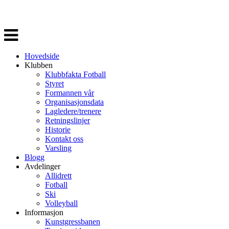
Veksle
navigasjon
Hovedside
Klubben
Klubbfakta Fotball
Styret
Formannen vår
Organisasjonsdata
Lagledere/trenere
Retningslinjer
Historie
Kontakt oss
Varsling
Blogg
Avdelinger
Allidrett
Fotball
Ski
Volleyball
Informasjon
Kunstgressbanen