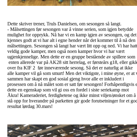
Dette skriver trener, Truls Danielsen, om sesongen så langt.
- Målsettingen før sesongen var å vinne serien, som igjen betydde
mulighet for opprykk. Nå har vi en kamp igjen av sesongen, og det
kjennes godt at vi har alt i egne hender når det kommer til å nå den
målsettingen. Sesongen så langt har vært litt opp og ned. Vi har hat
veldig gode kamper, men også noen kamper hvor vi har vært
ugjenkjennelige. Men dette er en gruppe bestående av spillere som
enten allerede var på AK28 sitt herrelag, er førsteårs g18, eller gik
over fra KIF 2 før inneværende sesong. Så det er naturlig at ikke
alle kamper vil gå som smurt! Men det viktigste, i mine øyne, er at 
sammen har skapt en god sosial gjeng hvor alle er inkludert i
prosessen om å nå målet som er satt før sesongen! Forhåpentligvis 
dette en egenskap som vil gi oss en fordel i siste seriekamp mot
Åkra! Kameraderiet, ferdighetene og ikke minst viljen/ønsket om å
stå opp for hverandre på parketten gir gode forutsetninger for et go
resultat lørdag 30.mars!