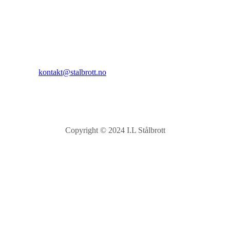
Sandnesåsen 2
8450 Stokmarknes
Kontakt:
E-post:
kontakt@stalbrott.no
Copyright © 2024 I.L Stålbrott