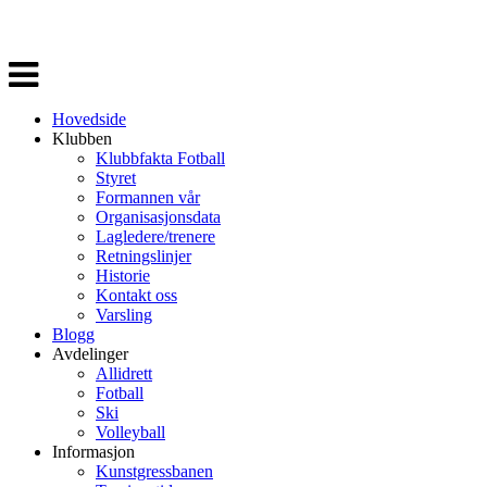
Veksle
navigasjon
Hovedside
Klubben
Klubbfakta Fotball
Styret
Formannen vår
Organisasjonsdata
Lagledere/trenere
Retningslinjer
Historie
Kontakt oss
Varsling
Blogg
Avdelinger
Allidrett
Fotball
Ski
Volleyball
Informasjon
Kunstgressbanen