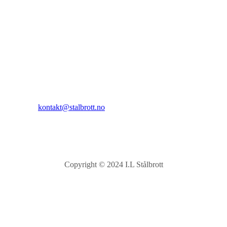
I.L Stålbrott
Sandnesåsen 2
8450 Stokmarknes
Kontakt:
E-post:
kontakt@stalbrott.no
Copyright © 2024 I.L Stålbrott