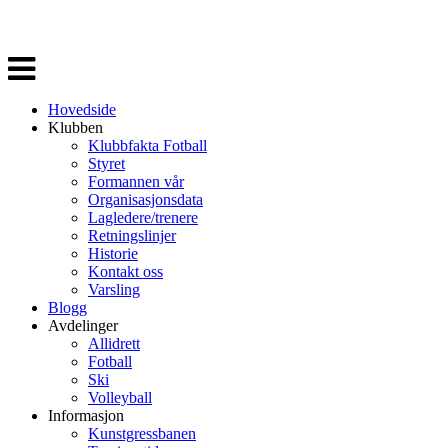
Veksle
navigasjon
Hovedside
Klubben
Klubbfakta Fotball
Styret
Formannen vår
Organisasjonsdata
Lagledere/trenere
Retningslinjer
Historie
Kontakt oss
Varsling
Blogg
Avdelinger
Allidrett
Fotball
Ski
Volleyball
Informasjon
Kunstgressbanen