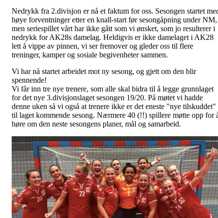
Nedrykk fra 2.divisjon er nå et faktum for oss. Sesongen startet me
høye forventninger etter en knall-start før sesongåpning under NM,
men seriespillet vårt har ikke gått som vi ønsket, som jo resulterer i
nedrykk for AK28s damelag. Heldigvis er ikke damelaget i AK28
lett å vippe av pinnen, vi ser fremover og gleder oss til flere
treninger, kamper og sosiale begivenheter sammen.
Vi har nå startet arbeidet mot ny sesong, og gjett om den blir
spennende!
Vi får inn tre nye trenere, som alle skal bidra til å legge grunnlaget
for det nye 3.divisjonslaget sesongen 19/20. På møtet vi hadde
denne uken så vi også at trenere ikke er det eneste "nye tilskuddet"
til laget kommende sesong. Nærmere 40 (!!) spillere møtte opp for 
høre om den neste sesongens planer, mål og samarbeid.