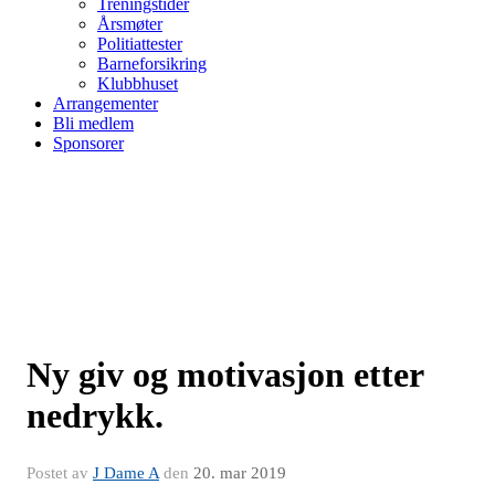
Treningstider
Årsmøter
Politiattester
Barneforsikring
Klubbhuset
Arrangementer
Bli medlem
Sponsorer
Ny giv og motivasjon etter
nedrykk.
Postet av
J Dame A
den
20. mar 2019