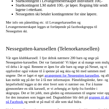
Startkontingent i Levangermesterskapet individuelt 100,-
Startkontingent LM stafett 100,- pr løper. Regning blir sendt
lagene i etterkant.
Nessegutten ski betaler kontingentene for sine løpere.
Mer info om påmelding etc. til Levangerkarusellen og
Levangermesterskapet legges ut fortløpende på facebookgruppa til
Nessegutten ski.
Nessegutten-karusellen (Telenorkarusellen)
Vår egen klubbkarusell. I fjor deltok nærmere 200 barn og unge på
Nessegutten-karusellen. Det var fantastisk! Vi håper at så mange som muli
vil delta i år også. Rennene er åpen for alle barn og unge på Nesset, og vi
oppfordrer også voksne til å spenne på seg skia og bli med sammen med
ungene. Det er laget et eget
arrangement for Nessegutten-karusellen
, og all
kan melde seg på der for å få mer informasjon. Påmeldingslenke, føre- og
løypeforhold legges ut der etter hvert som vi nærmer oss. For å kunne
gjennomføre en slik karusell, er vi avhengig av hjelp fra foreldre i
skigruppa. Det er litt jobb, men gleden og entusiasmen til ungene veier op
for den innsatsen som legges ned. Dugnadslister blir delt på
gruppen til ski
på Facebook
og sendt ut på mail til alle som skal bidra.