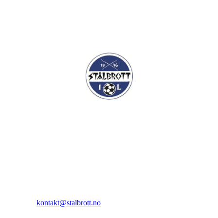
I.L Stålbrott
Sandnesåsen 2
8450 Stokmarknes
Kontakt:
E-post:
kontakt@stalbrott.no