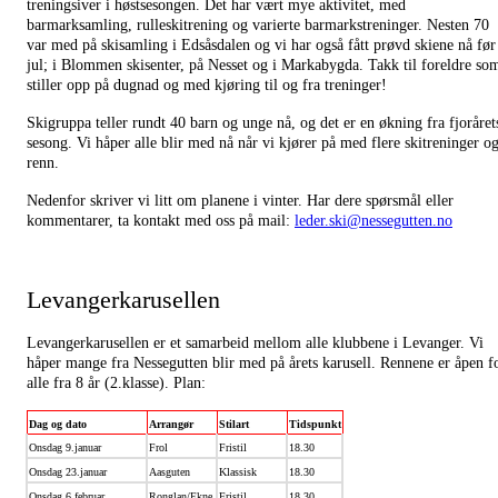
treningsiver i høstsesongen. Det har vært mye aktivitet, med
barmarksamling, rulleskitrening og varierte barmarkstreninger. Nesten 70
var med på skisamling i Edsåsdalen og vi har også fått prøvd skiene nå før
jul; i Blommen skisenter, på Nesset og i Markabygda. Takk til foreldre so
stiller opp på dugnad og med kjøring til og fra treninger!
Skigruppa teller rundt 40 barn og unge nå, og det er en økning fra fjoråret
sesong. Vi håper alle blir med nå når vi kjører på med flere skitreninger o
renn.
Nedenfor skriver vi litt om planene i vinter. Har dere spørsmål eller
kommentarer, ta kontakt med oss på mail:
leder.ski@nessegutten.no
Levangerkarusellen
Levangerkarusellen er et samarbeid mellom alle klubbene i Levanger. Vi
håper mange fra Nessegutten blir med på årets karusell. Rennene er åpen f
alle fra 8 år (2.klasse). Plan:
Dag og dato
Arrangør
Stilart
Tidspunkt
Onsdag 9.januar
Frol
Fristil
18.30
Onsdag 23.januar
Aasguten
Klassisk
18.30
Onsdag 6.februar
Ronglan/Ekne
Fristil
18.30