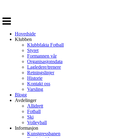
Veksle
navigasjon
Hovedside
Klubben
Klubbfakta Fotball
Styret
Formannen vår
Organisasjonsdata
Lagledere/trenere
Retningslinjer
Historie
Kontakt oss
Varsling
Blogg
Avdelinger
Allidrett
Fotball
Ski
Volleyball
Informasjon
Kunstgressbanen