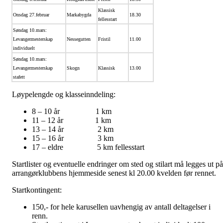
Klassisk
Onsdag 27.februar
Markabygda
18.30
fellesstart
Søndag 10.mars:
Levangermesterskap
Nessegutten
Fristil
11.00
individuelt
Søndag 10.mars:
Levangermesterskap
Skogn
Klassisk
13.00
stafett
Løypelengde og klasseinndeling:
8 – 10 år 1 km
11 – 12 år 1 km
13 – 14 år 2 km
15 – 16 år 3 km
17 – eldre 5 km fellesstart
Startlister og eventuelle endringer om sted og stilart må legges ut på
arrangørklubbens hjemmeside senest kl 20.00 kvelden før rennet.
Startkontingent:
150,- for hele karusellen uavhengig av antall deltagelser i
renn.