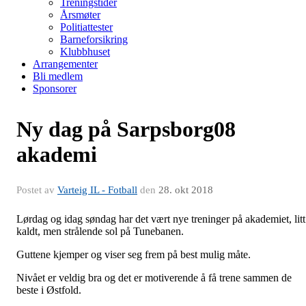
Treningstider
Årsmøter
Politiattester
Barneforsikring
Klubbhuset
Arrangementer
Bli medlem
Sponsorer
Ny dag på Sarpsborg08
akademi
Postet av
Varteig IL - Fotball
den
28. okt 2018
Lørdag og idag søndag har det vært nye treninger på akademiet, litt
kaldt, men strålende sol på Tunebanen.
Guttene kjemper og viser seg frem på best mulig måte.
Nivået er veldig bra og det er motiverende å få trene sammen de
beste i Østfold.