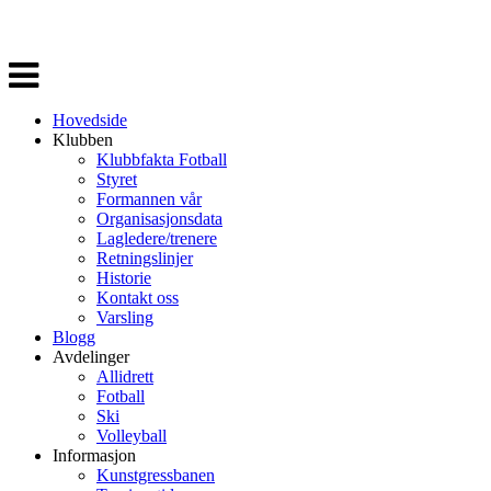
Veksle
navigasjon
Hovedside
Klubben
Klubbfakta Fotball
Styret
Formannen vår
Organisasjonsdata
Lagledere/trenere
Retningslinjer
Historie
Kontakt oss
Varsling
Blogg
Avdelinger
Allidrett
Fotball
Ski
Volleyball
Informasjon
Kunstgressbanen