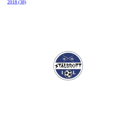
2018 (38)
I.L Stålbrott
Sandnesåsen 2
8450 Stokmarknes