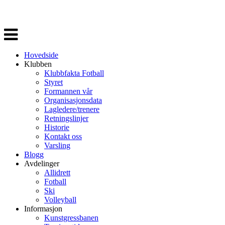
Veksle
navigasjon
Hovedside
Klubben
Klubbfakta Fotball
Styret
Formannen vår
Organisasjonsdata
Lagledere/trenere
Retningslinjer
Historie
Kontakt oss
Varsling
Blogg
Avdelinger
Allidrett
Fotball
Ski
Volleyball
Informasjon
Kunstgressbanen