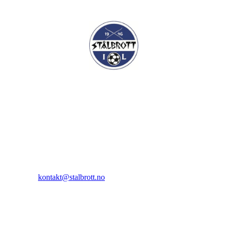
I.L Stålbrott
Sandnesåsen 2
8450 Stokmarknes
Kontakt:
E-post:
kontakt@stalbrott.no