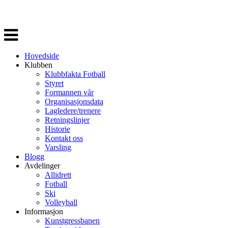
Veksle
navigasjon
Hovedside
Klubben
Klubbfakta Fotball
Styret
Formannen vår
Organisasjonsdata
Lagledere/trenere
Retningslinjer
Historie
Kontakt oss
Varsling
Blogg
Avdelinger
Allidrett
Fotball
Ski
Volleyball
Informasjon
Kunstgressbanen