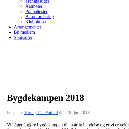
Treningstider
Årsmøter
Politiattester
Barneforsikring
Klubbhuset
Arrangementer
Bli medlem
Sponsorer
Bygdekampen 2018
Postet av
Varteig IL - Fotball
den
18. jun 2018
Vi håper å gjøre bygdekampen til en årlig hendelse og er vi er veld