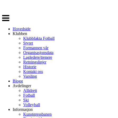
Veksle
navigasjon
Hovedside
Klubben
Klubbfakta Fotball
Styret
Formannen vår
Organisasjonsdata
Lagledere/trenere
Retningslinjer
Historie
Kontakt oss
Varsling
Blogg
Avdelinger
Allidrett
Fotball
Ski
Volleyball
Informasjon
Kunstgressbanen