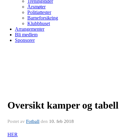
Treningstider
Årsmøter
Politiattester
Barneforsikring
Klubbhuset
Arrangementer
Bli medlem
Sponsorer
Oversikt kamper og tabell
Postet av
Fotball
den
10. feb 2018
HER